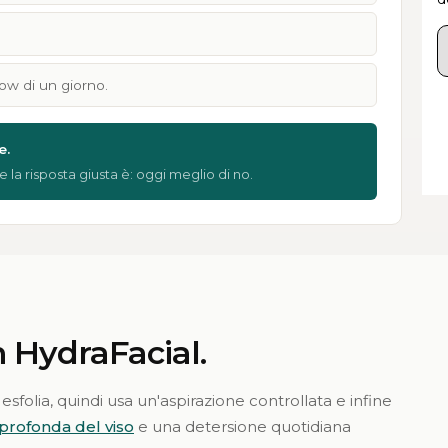
low di un giorno.
e.
 la risposta giusta è: oggi meglio di no.
 HydraFacial.
esfolia, quindi usa un'aspirazione controllata e infine
 profonda del viso
e una detersione quotidiana