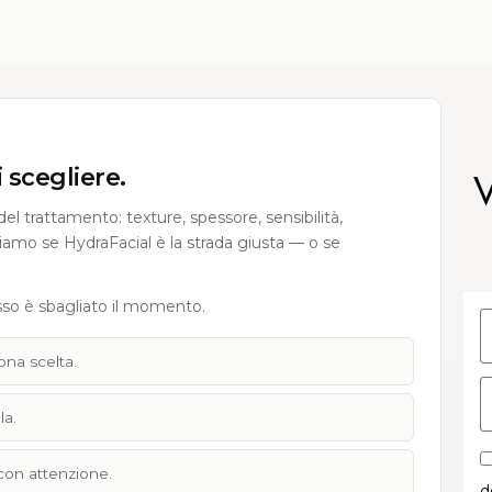
 scegliere.
l trattamento: texture, spessore, sensibilità,
diamo se HydraFacial è la strada giusta — o se
sso è sbagliato il momento.
ona scelta.
la.
 con attenzione.
d