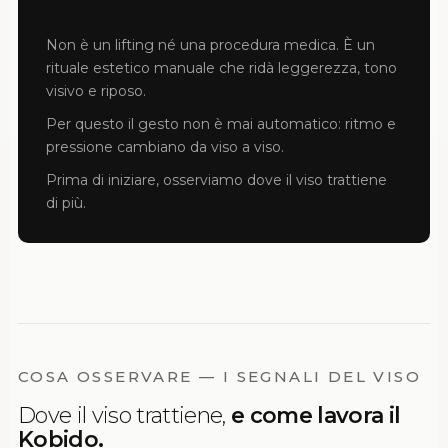
Aiuta quello che hai a respirare.
Non è un lifting né una procedura medica. È un
rituale estetico manuale che ridà leggerezza, tono
visivo e riposo.
Per questo il gesto non è mai automatico: ritmo e
pressione cambiano da viso a viso.
Prima di iniziare, osserviamo dove il viso trattiene
di più.
COSA OSSERVARE — I SEGNALI DEL VISO
Dove il viso trattiene,
e come lavora il
Kobido.