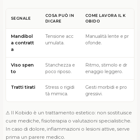
COSA PUÒ IN
COME LAVORA IL K
SEGNALE
DICARE
OBIDO
Mandibol
Tensione acc
Manualità lente e pr
a contratt
umulata.
ofonde.
a
Viso spen
Stanchezza e
Ritmo, stimolo e dr
to
poco riposo.
enaggio leggero.
Tratti tirati
Stress o rigidi
Gesti morbidi e pro
tà mimica.
gressivi.
⚠ Il Kobido è un trattamento estetico: non sostituisce
cure mediche, fisioterapia o valutazioni specialistiche.
In caso di dolore, infiammazioni o lesioni attive, serve
prima un parere medico.