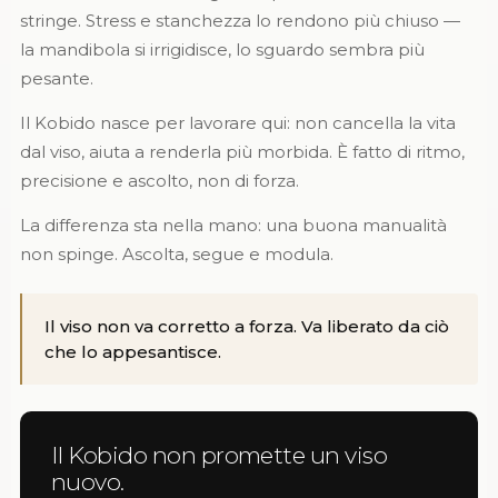
stringe. Stress e stanchezza lo rendono più chiuso —
la mandibola si irrigidisce, lo sguardo sembra più
pesante.
Il Kobido nasce per lavorare qui: non cancella la vita
dal viso, aiuta a renderla più morbida. È fatto di ritmo,
precisione e ascolto, non di forza.
La differenza sta nella mano: una buona manualità
non spinge. Ascolta, segue e modula.
Il viso non va corretto a forza. Va liberato da ciò
che lo appesantisce.
Il Kobido non promette un viso
nuovo.