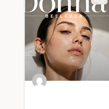
PELLE
Hydrafacial o pulizia viso:
quale scegliere davvero in
base alla tua pelle?