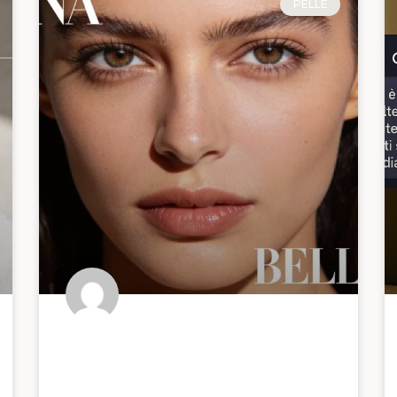
PELLE
Prime routine skincare:
cosa serve davvero a una
pelle giovane e cosa