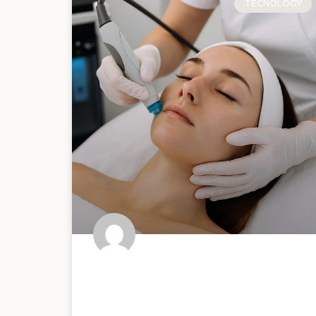
TECNOLOGY
Hydrafacial: pulizia
profonda o reset cutaneo?
Una riflessione oltre la